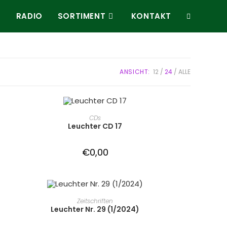
E
RADIO
SORTIMENT
KONTAKT
ANSICHT:
12
24
ALLE
IN DEN WARENKORB
CDs
Leuchter CD 17
€
0,00
IN DEN WARENKORB
Zeitschriften
Leuchter Nr. 29 (1/2024)