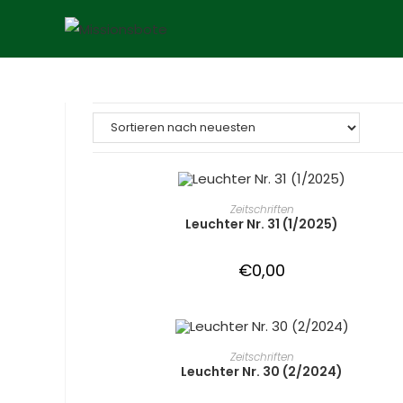
Zum
Inhalt
springen
IN DEN WARENKORB
Zeitschriften
Leuchter Nr. 31 (1/2025)
€
0,00
IN DEN WARENKORB
Zeitschriften
Leuchter Nr. 30 (2/2024)