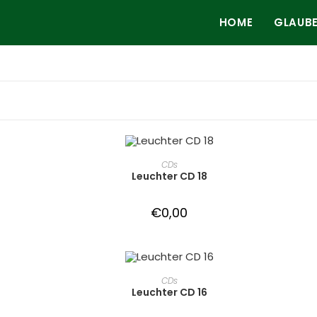
HOME
GLAUB
IN DEN WARENKORB
CDs
Leuchter CD 18
€
0,00
IN DEN WARENKORB
CDs
Leuchter CD 16