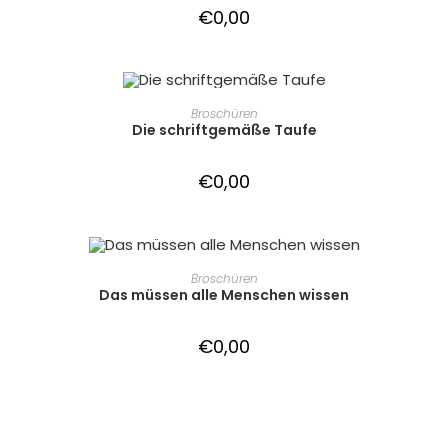
€
0,00
IN DEN WARENKORB
Broschüren
Die schriftgemäße Taufe
€
0,00
IN DEN WARENKORB
Broschüren
Das müssen alle Menschen wissen
€
0,00