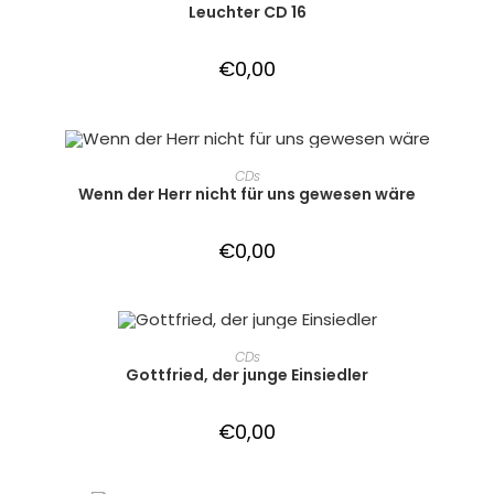
Leuchter CD 16
€
0,00
IN DEN WARENKORB
CDs
Wenn der Herr nicht für uns gewesen wäre
€
0,00
IN DEN WARENKORB
CDs
Gottfried, der junge Einsiedler
€
0,00