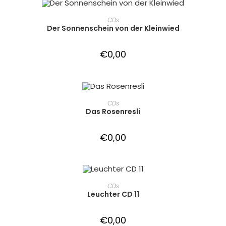
IN DEN WARENKORB
CDs
Der Sonnenschein von der Kleinwied
€
0,00
IN DEN WARENKORB
CDs
Das Rosenresli
€
0,00
IN DEN WARENKORB
CDs
Leuchter CD 11
€
0,00