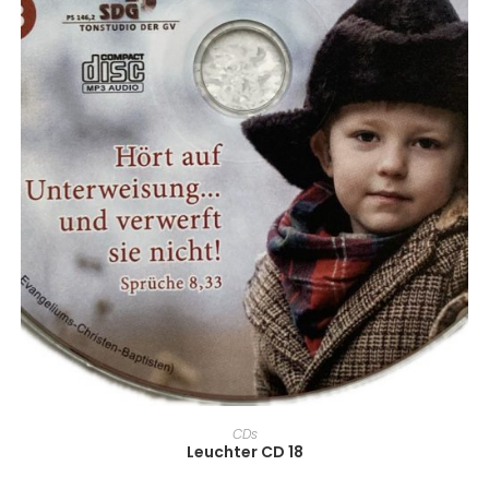
IN DEN WARENKORB
CDs
Leuchter CD 18