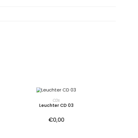
IN DEN WARENKORB
CDs
Leuchter CD 03
€
0,00