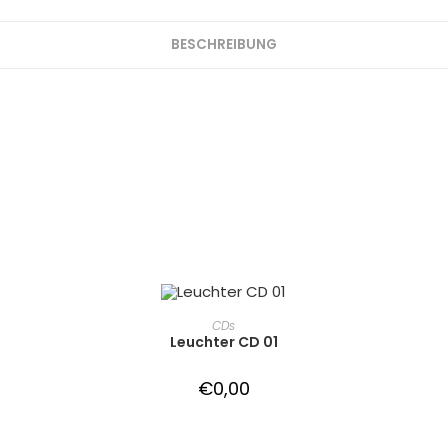
BESCHREIBUNG
IN DEN WARENKORB
CDs
Leuchter CD 01
€
0,00