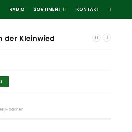
E
RADIO
SORTIMENT
KONTAKT
 der Kleinwied
RB
er
,
Mädchen