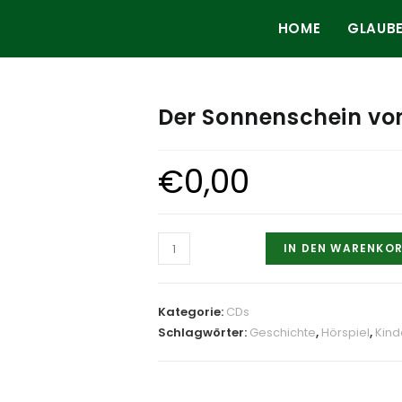
HOME
GLAUB
Der Sonnenschein von
€
0,00
Der
IN DEN WARENKO
Sonnenschein
von
der
Kategorie:
CDs
Kleinwied
Schlagwörter:
Geschichte
,
Hörspiel
,
Kind
Menge