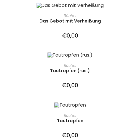
IN DEN WARENKORB
Bücher
Das Gebot mit Verheißung
€
0,00
IN DEN WARENKORB
Bücher
Tautropfen (rus.)
€
0,00
IN DEN WARENKORB
Bücher
Tautropfen
€
0,00