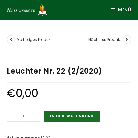
Zum
MENÜ
Inhalt
springen
Vorheriges Produkt
Nächstes Produkt
Leuchter Nr. 22 (2/2020)
€
0,00
Leuchter
-
+
IN DEN WARENKORB
Nr.
22
(2/2020)
Artikelnummer:
LE 22