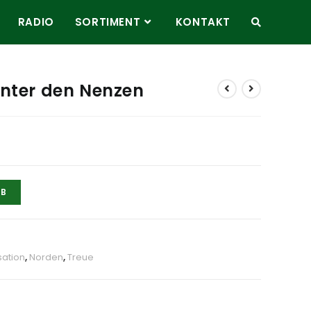
RADIO
SORTIMENT
KONTAKT
unter den Nenzen
RB
sation
,
Norden
,
Treue