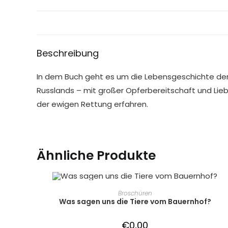
Beschreibung
In dem Buch geht es um die Lebensgeschichte der
Russlands – mit großer Opferbereitschaft und Lie
der ewigen Rettung erfahren.
Ähnliche Produkte
IN DEN WARENKORB
Broschüren
Was sagen uns die Tiere vom Bauernhof?
€
0,00