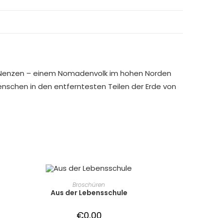
en Nenzen – einem Nomadenvolk im hohen Norden
enschen in den entferntesten Teilen der Erde von
IN DEN WARENKORB
Broschüren
Aus der Lebensschule
€
0,00