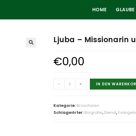
HOME
GLAUBE
Ljuba – Missionarin 
🔍
€
0,00
Ljuba
-
+
IN DEN WARENKO
-
Missionarin
unter
Kategorie:
Broschüren
den
Schlagwörter:
Biografie
,
Dienst
,
Evangeli
Nenzen
Menge